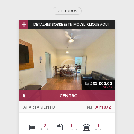
VER TODOS
+
DETALHES SOBRE ESTE IMÓVEL, CLIQUE AQUI!
595.000,00
R$
VENDA
CENTRO
APARTAMENTO
AP1072
REF.:
2
1
1
dormit.
banheiros
vagas