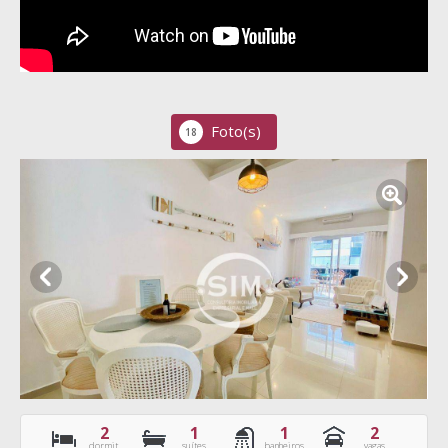
Foto(s)
18
2
1
1
2
dormit.
suítes
banheiros
vagas