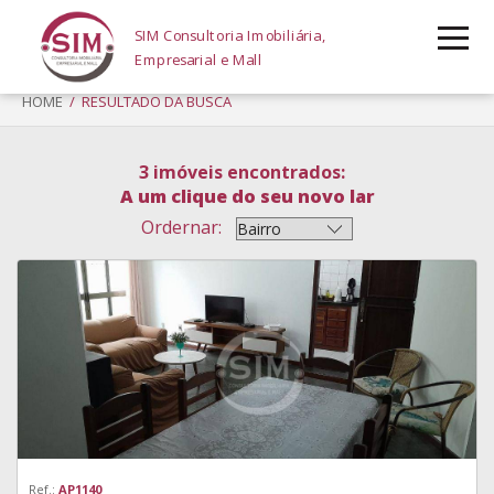
SIM Consultoria Imobiliária,
Empresarial e Mall
HOME
/ RESULTADO DA BUSCA
3 imóveis encontrados:
A um clique do seu novo lar
Ordernar:
Ref.:
AP1140