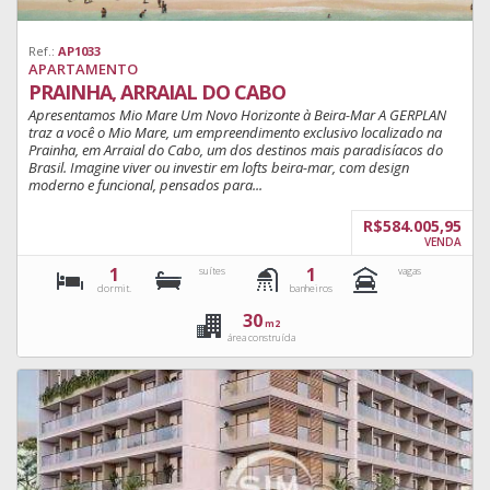
Ref.:
AP1033
APARTAMENTO
PRAINHA, ARRAIAL DO CABO
Apresentamos Mio Mare Um Novo Horizonte à Beira-Mar A GERPLAN
traz a você o Mio Mare, um empreendimento exclusivo localizado na
Prainha, em Arraial do Cabo, um dos destinos mais paradisíacos do
Brasil. Imagine viver ou investir em lofts beira-mar, com design
moderno e funcional, pensados para...
R$584.005,95
VENDA
1
1
suítes
vagas
dormit.
banheiros
30
m2
área construída