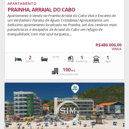
APARTAMENTO
PRAINHA, ARRAIAL DO CABO
Apartamento à Venda na Prainha Arraial do Cabo Viva o Encanto de
um Verdadeiro Paraíso de Águas Cristalinas! Apresentamos um
belíssimo apartamento localizado na Prainha, um dos cenários mais
paradisíacos e desejados de Arraial do Cabo um refúgio de
tranquilidade, com mar azul-turquesa,...
R$480.000,00
VENDA
2
1
1
suítes
dormit.
banheiros
vagas
100
m2
área construída