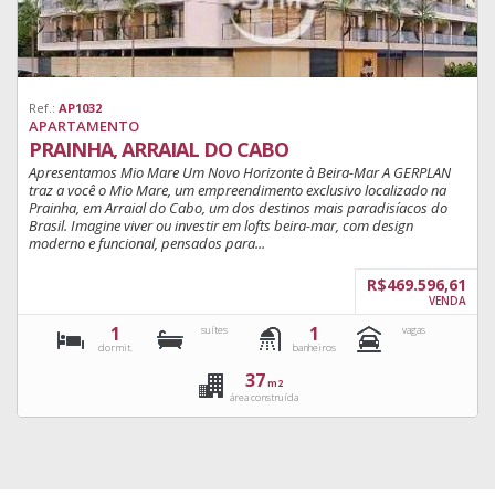
Ref.:
AP1032
APARTAMENTO
PRAINHA, ARRAIAL DO CABO
Apresentamos Mio Mare Um Novo Horizonte à Beira-Mar A GERPLAN
traz a você o Mio Mare, um empreendimento exclusivo localizado na
Prainha, em Arraial do Cabo, um dos destinos mais paradisíacos do
Brasil. Imagine viver ou investir em lofts beira-mar, com design
moderno e funcional, pensados para...
R$469.596,61
VENDA
1
1
suítes
vagas
dormit.
banheiros
37
m2
área construída