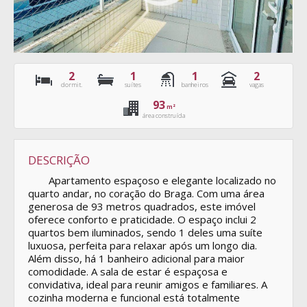
2
1
1
2
dormit.
suítes
banheiros
vagas
93
m²
área construída
DESCRIÇÃO
Apartamento espaçoso e elegante localizado no
quarto andar, no coração do Braga. Com uma área
generosa de 93 metros quadrados, este imóvel
oferece conforto e praticidade. O espaço inclui 2
quartos bem iluminados, sendo 1 deles uma suíte
luxuosa, perfeita para relaxar após um longo dia.
Além disso, há 1 banheiro adicional para maior
comodidade. A sala de estar é espaçosa e
convidativa, ideal para reunir amigos e familiares. A
cozinha moderna e funcional está totalmente