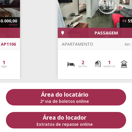
550.000,00
R$
VENDA
PASSAGEM
APARTAMENTO
AP0871
REF.:
2
1
1
dormit.
banheiros
vagas
Área do locatário
2º via de boletos online
Área do locador
Extratos de repasse online