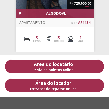
720.000,00
R$
VENDA
ALGODOAL
APARTAMENTO
AP1134
REF.:
3
3
1
dormit.
banheiros
vagas
Área do locatário
2º via de boletos online
Área do locador
Extratos de repasse online