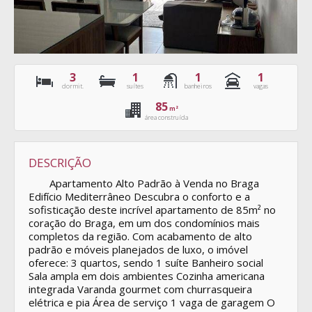
3
1
1
1
dormit.
suítes
banheiros
vagas
85
m²
área construída
DESCRIÇÃO
Apartamento Alto Padrão à Venda no Braga
Edifício Mediterrâneo Descubra o conforto e a
sofisticação deste incrível apartamento de 85m² no
coração do Braga, em um dos condomínios mais
completos da região. Com acabamento de alto
padrão e móveis planejados de luxo, o imóvel
oferece: 3 quartos, sendo 1 suíte Banheiro social
Sala ampla em dois ambientes Cozinha americana
integrada Varanda gourmet com churrasqueira
elétrica e pia Área de serviço 1 vaga de garagem O