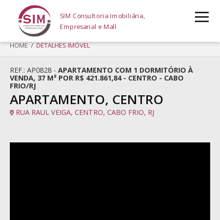
SIM Consultoria Imobiliária,
Empresarial e Mall
HOME
/ DETALHES IMÓVEL
REF.: AP0828 -
APARTAMENTO COM 1 DORMITÓRIO À
VENDA, 37 M² POR R$ 421.861,84 - CENTRO - CABO
FRIO/RJ
APARTAMENTO, CENTRO
RUA RAUL VEIGA, CENTRO, CABO FRIO, RJ