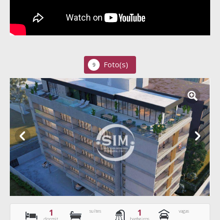
Foto(s)
9
1
1
suítes
vagas
dormit.
banheiros