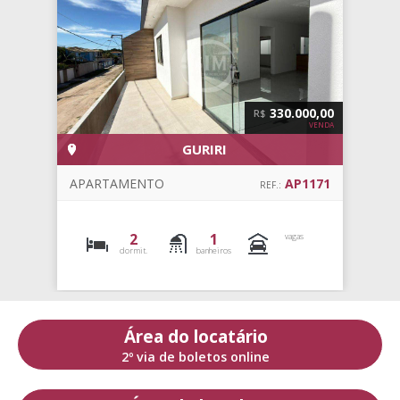
330.000,00
R$
VENDA
GURIRI
APARTAMENTO
AP1171
REF.:
2
1
vagas
dormit.
banheiros
Área do locatário
2º via de boletos online