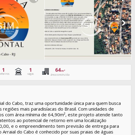
1
1
64
m²
anheiros
vagas
área construída
ial do Cabo, traz uma oportunidade única para quem busca
s regiões mais paradisíacas do Brasil. Com unidades de
tos com área mínima de 64,90m², este projeto atende tanto
atentos ao potencial de retorno em uma localização
960,00, e o empreendimento tem previsão de entrega para
o Arraial do Cabo é conhecido por suas praias de águas