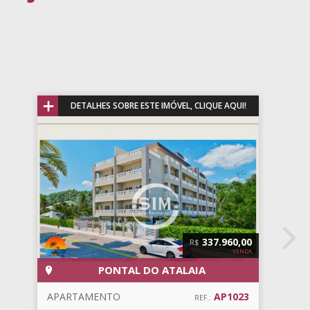
+
DETALHES SOBRE ESTE IMÓVEL, CLIQUE AQUI!
337.960,00
R$
VENDA
PONTAL DO ATALAIA
APARTAMENTO
AP1023
REF.: