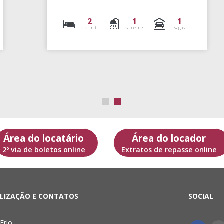
2
1
1
dormit.
banheiros
vagas
Área do locatário
Área do locador
2º via de boletos online
Extratos de repasse online
LIZAÇÃO E CONTATOS
SOCIAL
Frio