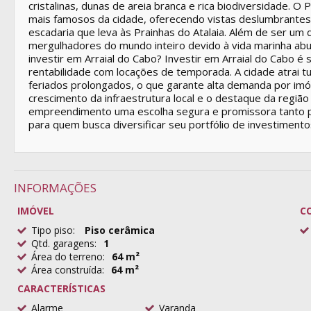
cristalinas, dunas de areia branca e rica biodiversidade. O
mais famosos da cidade, oferecendo vistas deslumbrantes,
escadaria que leva às Prainhas do Atalaia. Além de ser um d
mergulhadores do mundo inteiro devido à vida marinha ab
investir em Arraial do Cabo? Investir em Arraial do Cabo é s
rentabilidade com locações de temporada. A cidade atrai t
feriados prolongados, o que garante alta demanda por imó
crescimento da infraestrutura local e o destaque da região 
empreendimento uma escolha segura e promissora tanto p
para quem busca diversificar seu portfólio de investimentos
INFORMAÇÕES
IMÓVEL
C
Tipo piso:
Piso cerâmica
Qtd. garagens:
1
Área do terreno:
64 m²
Área construída:
64 m²
CARACTERÍSTICAS
Alarme
Varanda