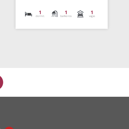
1
1
1
dormit.
banheiros
vagas