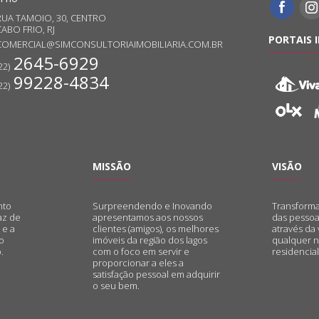
RUA TAMOIO, 30, CENTRO
ABO FRIO, RJ
PORTAIS 
COMERCIAL@SIMCONSULTORIAIMOBILIARIA.COM.BR
2645-6929
22)
99228-4834
22)
MISSÃO
VISÃO
nto
Surpreendendo e Inovando
Transforma
az de
apresentamos aos nossos
das pessoa
 e a
clientes (amigos), os melhores
através da
o
imóveis da região dos lagos
qualquer n
.
com o foco em servir e
residencial,
proporcionar a eles a
satisfação pessoal em adquirir
o seu bem.