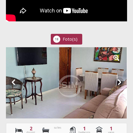
Foto(s)
18
2
1
1
suítes
dormit.
banheiros
vagas