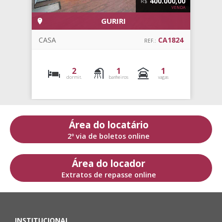
00.000,00
4
R$
VENDA
VILA DO SOL
CA1824
CASA
REF.:
1
3
3
vagas
dormit.
banheiros
Área do locatário
2º via de boletos online
Área do locador
Extratos de repasse online
INSTITUCIONAL