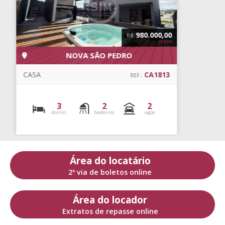
990.000,00
R$
VENDA
NOVA SÃO PEDRO
CASA
CA0980
REF.:
3
2
4
dormit.
banheiros
vagas
Área do locatário
2º via de boletos online
Área do locador
Extratos de repasse online