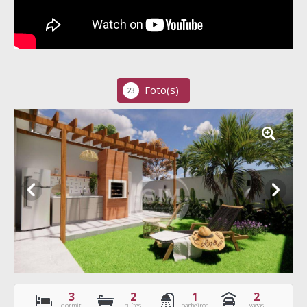
Foto(s)
23
3
2
1
2
dormit.
suítes
banheiros
vagas