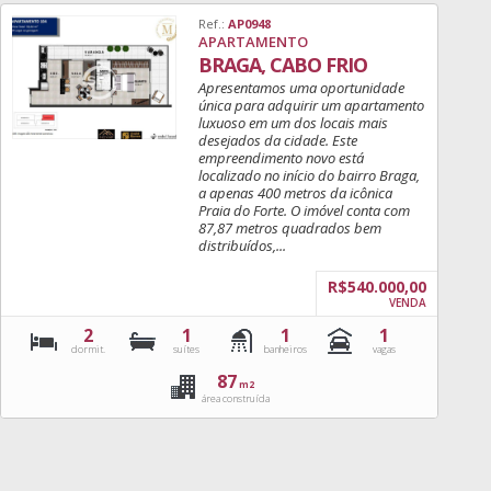
Ref.:
AP0948
APARTAMENTO
BRAGA, CABO FRIO
Apresentamos uma oportunidade
única para adquirir um apartamento
luxuoso em um dos locais mais
desejados da cidade. Este
empreendimento novo está
localizado no início do bairro Braga,
a apenas 400 metros da icônica
Praia do Forte. O imóvel conta com
87,87 metros quadrados bem
distribuídos,...
R$540.000,00
VENDA
2
1
1
1
dormit.
suítes
banheiros
vagas
87
m2
área construída