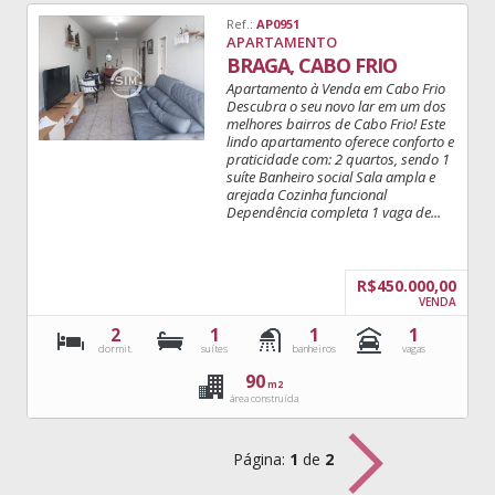
Ref.:
AP0951
APARTAMENTO
BRAGA, CABO FRIO
Apartamento à Venda em Cabo Frio
Descubra o seu novo lar em um dos
melhores bairros de Cabo Frio! Este
lindo apartamento oferece conforto e
praticidade com: 2 quartos, sendo 1
suíte Banheiro social Sala ampla e
arejada Cozinha funcional
Dependência completa 1 vaga de...
R$450.000,00
VENDA
2
1
1
1
dormit.
suítes
banheiros
vagas
90
m2
área construída
Página:
1
de
2