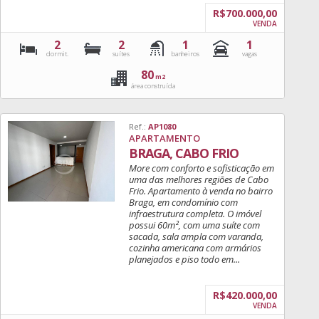
R$700.000,00
VENDA
2
2
1
1
dormit.
suítes
banheiros
vagas
80
m2
área construída
Ref.:
AP1080
APARTAMENTO
BRAGA, CABO FRIO
More com conforto e sofisticação em
uma das melhores regiões de Cabo
Frio. Apartamento à venda no bairro
Braga, em condomínio com
infraestrutura completa. O imóvel
possui 60m², com uma suíte com
sacada, sala ampla com varanda,
cozinha americana com armários
planejados e piso todo em...
R$420.000,00
VENDA