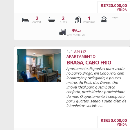
R$720.000,00
VENDA
2
2
1
vagas
dormit.
suítes
banheiros
99
m2
área construída
Ref.:
AP1117
APARTAMENTO
BRAGA, CABO FRIO
Apartamento disponível para venda
no bairro Braga, em Cabo Frio, com
localização privilegiada, a poucos
metros da Praia das Dunas. Um
imóvel ideal para quem busca
conforto, praticidade e proximidade
do mar. O apartamento é composto
por 3 quartos, sendo 1 suíte, além de
2 banheiros sociais e...
R$650.000,00
VENDA