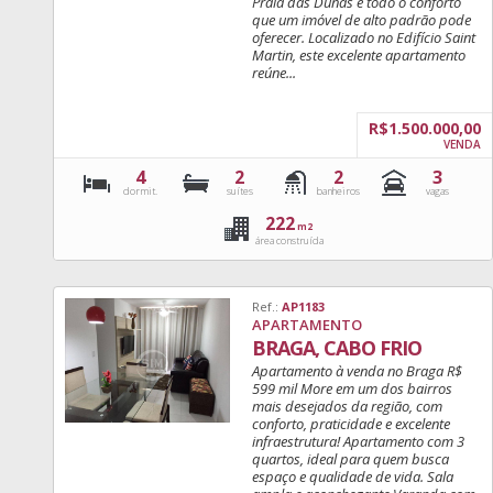
Praia das Dunas e todo o conforto
que um imóvel de alto padrão pode
oferecer. Localizado no Edifício Saint
Martin, este excelente apartamento
reúne...
R$1.500.000,00
VENDA
4
2
2
3
dormit.
suítes
banheiros
vagas
222
m2
área construída
Ref.:
AP1183
APARTAMENTO
BRAGA, CABO FRIO
Apartamento à venda no Braga R$
599 mil More em um dos bairros
mais desejados da região, com
conforto, praticidade e excelente
infraestrutura! Apartamento com 3
quartos, ideal para quem busca
espaço e qualidade de vida. Sala