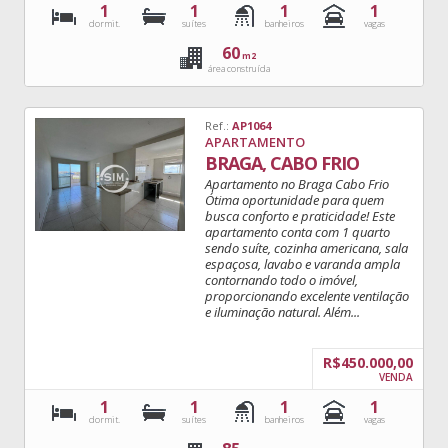
1
1
1
1
dormit.
suítes
banheiros
vagas
60
m2
área construída
Ref.:
AP1064
APARTAMENTO
BRAGA, CABO FRIO
Apartamento no Braga Cabo Frio
Ótima oportunidade para quem
busca conforto e praticidade! Este
apartamento conta com 1 quarto
sendo suíte, cozinha americana, sala
espaçosa, lavabo e varanda ampla
contornando todo o imóvel,
proporcionando excelente ventilação
e iluminação natural. Além...
R$450.000,00
VENDA
1
1
1
1
dormit.
suítes
banheiros
vagas