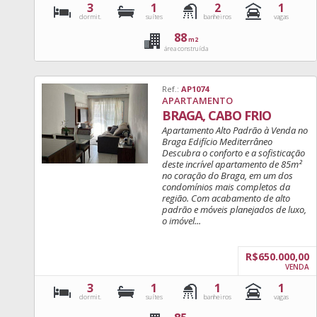
3
1
2
1
dormit.
suítes
banheiros
vagas
88
m2
área construída
Ref.:
AP1074
APARTAMENTO
BRAGA, CABO FRIO
Apartamento Alto Padrão à Venda no
Braga Edifício Mediterrâneo
Descubra o conforto e a sofisticação
deste incrível apartamento de 85m²
no coração do Braga, em um dos
condomínios mais completos da
região. Com acabamento de alto
padrão e móveis planejados de luxo,
o imóvel...
R$650.000,00
VENDA
3
1
1
1
dormit.
suítes
banheiros
vagas