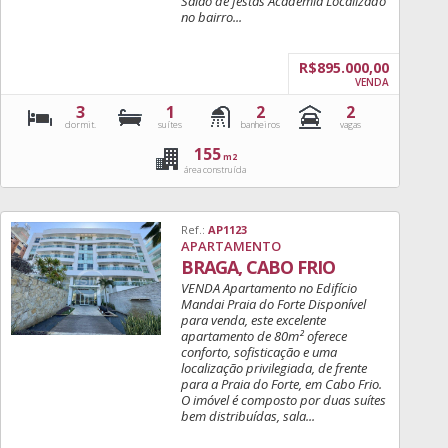
Salão de festas Academia Localizado
no bairro...
R$895.000,00
VENDA
3
1
2
2
dormit.
suítes
banheiros
vagas
155
m2
área construída
Ref.:
AP1123
APARTAMENTO
BRAGA, CABO FRIO
VENDA Apartamento no Edifício
Mandai Praia do Forte Disponível
para venda, este excelente
apartamento de 80m² oferece
conforto, sofisticação e uma
localização privilegiada, de frente
para a Praia do Forte, em Cabo Frio.
O imóvel é composto por duas suítes
bem distribuídas, sala...