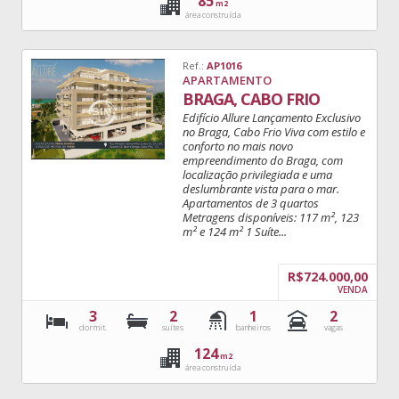
85
m2
área construída
Ref.:
AP1016
APARTAMENTO
BRAGA, CABO FRIO
Edifício Allure Lançamento Exclusivo
no Braga, Cabo Frio Viva com estilo e
conforto no mais novo
empreendimento do Braga, com
localização privilegiada e uma
deslumbrante vista para o mar.
Apartamentos de 3 quartos
Metragens disponíveis: 117 m², 123
m² e 124 m² 1 Suíte...
R$724.000,00
VENDA
3
2
1
2
dormit.
suítes
banheiros
vagas
124
m2
área construída