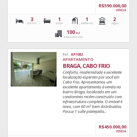
R$590.000,00
VENDA
3
1
1
2
dormit.
suítes
banheiros
vagas
100
m2
área construída
Ref.:
AP1082
APARTAMENTO
BRAGA, CABO FRIO
Conforto, modernidade e excelente
localização esperam por você em
Cabo Frio. Apresentamos um
excelente apartamento à venda no
bairro Braga, localizado em um
condomínio recém-construído com
infraestrutura completa. O imóvel é
novo, com 60 m² bem distribuídos.
Possui 1 suíte planejada...
R$450.000,00
VENDA