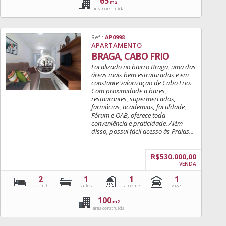
65
m2
área construída
Ref.:
AP0998
APARTAMENTO
BRAGA, CABO FRIO
Localizado no bairro Braga, uma das
áreas mais bem estruturadas e em
constante valorização de Cabo Frio.
Com proximidade a bares,
restaurantes, supermercados,
farmácias, academias, faculdade,
Fórum e OAB, oferece toda
conveniência e praticidade. Além
disso, possui fácil acesso às Praias...
R$530.000,00
VENDA
2
1
1
1
dormit.
suítes
banheiros
vagas
100
m2
área construída