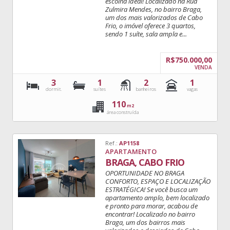
escolha ideal! Localizado na Rua
Zulmira Mendes, no bairro Braga,
um dos mais valorizados de Cabo
Frio, o imóvel oferece 3 quartos,
sendo 1 suíte, sala ampla e...
R$750.000,00
VENDA
3
1
2
1
dormit.
suítes
banheiros
vagas
110
m2
área construída
Ref.:
AP1158
APARTAMENTO
BRAGA, CABO FRIO
OPORTUNIDADE NO BRAGA
CONFORTO, ESPAÇO E LOCALIZAÇÃO
ESTRATÉGICA! Se você busca um
apartamento amplo, bem localizado
e pronto para morar, acabou de
encontrar! Localizado no bairro
Braga, um dos bairros mais