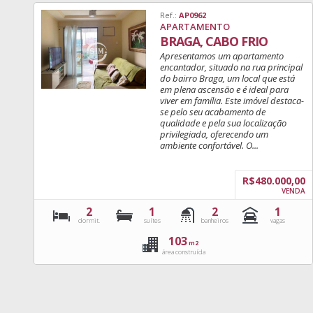
Ref.:
AP0962
APARTAMENTO
BRAGA, CABO FRIO
Apresentamos um apartamento
encantador, situado na rua principal
do bairro Braga, um local que está
em plena ascensão e é ideal para
viver em família. Este imóvel destaca-
se pelo seu acabamento de
qualidade e pela sua localização
privilegiada, oferecendo um
ambiente confortável. O...
R$480.000,00
VENDA
2
1
2
1
dormit.
suítes
banheiros
vagas
103
m2
área construída