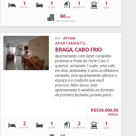
1
1
1
1
dormit.
suítes
banheiros
vagas
60
m2
área construída
Ref.:
AP1038
APARTAMENTO
BRAGA, CABO FRIO
Apartamento com lazer completo
próximo a Praia do Forte Com 2
quartos, incluindo 1 suíte, uma sala
em dois ambientes e uma acolhedora
varanda, este apartamento oferece o
espaço e o conforto que você
procura. Além disso, este
apartamento é vendido no formato
de porteira fechada, pronto para...
R$530.000,00
VENDA
2
1
2
1
dormit.
suítes
banheiros
vagas