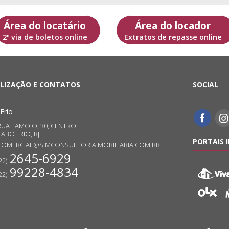
Área do locatário
Área do locador
2º via de boletos online
Extratos de repasse online
LIZAÇÃO E CONTATOS
SOCIAL
Frio
RUA TAMOIO, 30, CENTRO
ABO FRIO, RJ
PORTAIS 
COMERCIAL@SIMCONSULTORIAIMOBILIARIA.COM.BR
2645-6929
22)
99228-4834
22)