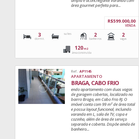
ampla e aconchegante Varanda com
área gourmet perfeita para...
R$599.000,00
VENDA
3
2
2
suítes
dormit.
banheiros
vagas
120
m2
área construída
Ref.:
AP1145
APARTAMENTO
BRAGA, CABO FRIO
endo apartamento com duas vagas
de garagem cobertas, localizado no
bairro Braga, em Cabo Frio RJ. O
imóvel conta com 99 m² de área total
e possui layout funcional, incluindo
varanda em L, sala de TV, copa e
cozinha, além de área de serviço
separada e coberta. Dispõe ainda de
banheiro...