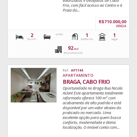
valorizados e desejados de Cabo
Frio, com fácil acesso ao Centro e à
Praia do...
R$710.000,00
VENDA
2
1
1
suítes
dormit.
banheiros
vagas
92
m2
área construída
Ref.:
AP1144
APARTAMENTO
BRAGA, CABO FRIO
Oportunidade no Braga Rua Nicola
Aslan! Este apartamento totalmente
reformado oferece 100 m² com
acabamento de alto padrão e está
disponível por um valor abaixo do
praticado no mercado. Uma
excelente opção para quem busca
conforto, modernidade e ótima
localização. O imóvel conta com...