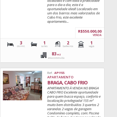
localizado e com toda a praticidade
para o dia a dia, esta é a
oportunidade ideal! Localizado em
um dos bairros mais valorizados de
Cabo Frio, este excelente
apartamento...
R$550.000,00
VENDA
3
1
2
1
dormit.
suítes
banheiros
vagas
83
m2
área construída
Ref.:
AP1155
APARTAMENTO
BRAGA, CABO FRIO
APARTAMENTO À VENDA NO BRAGA
CABO FRIO Excelente oportunidade
para quem busca espaço, conforto e
localização privilegiada! 155 m²
muito bem distribuídos 3 quartos 2
varandas 2 vagas de garagem
Condomínio completo, com: Piscina