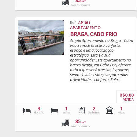
85
m2
área construída
Ref.:
AP1031
APARTAMENTO
BRAGA, CABO FRIO
Amplo Apartamento no Braga - Cabo
Frio Se você procura conforto,
espaço e uma localização
estratégica, esta é a sua
oportunidade! Este apartamento no
bairro Braga, em Cabo Frio, oferece
tudo o que você precisa: 3 quartos,
sendo 1 suíte espaçosa para mais
privacidade e conforto. Sala...
R$0,00
VENDA
3
1
2
1
dormit.
suítes
banheiros
vagas
85
m2
área construída