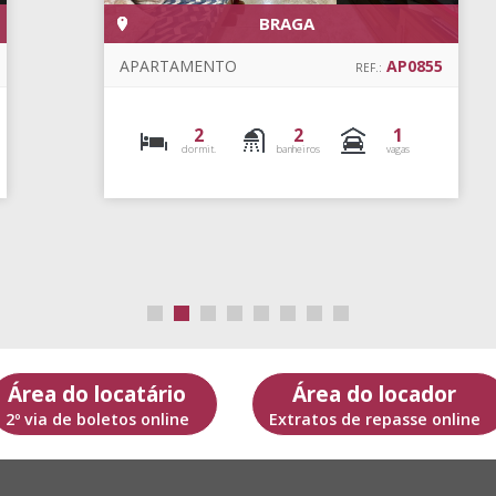
BRAGA
APARTAMENTO
AP1144
REF.:
3
1
2
dormit.
banheiros
vagas
Área do locatário
Área do locador
2º via de boletos online
Extratos de repasse online