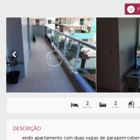
F
22
2
2
dormit.
suítes
b
DESCRIÇÃO
endo apartamento com duas vagas de garagem cobertas