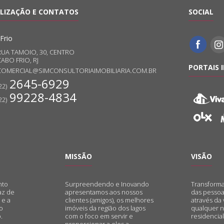
LIZAÇÃO E CONTATOS
SOCIAL
Frio
RUA TAMOIO, 30, CENTRO
ABO FRIO, RJ
PORTAIS 
COMERCIAL@SIMCONSULTORIAIMOBILIARIA.COM.BR
2645-6929
22)
99228-4834
22)
MISSÃO
VISÃO
nto
Surpreendendo e Inovando
Transforma
az de
apresentamos aos nossos
das pessoa
 e a
clientes (amigos), os melhores
através da
o
imóveis da região dos lagos
qualquer n
.
com o foco em servir e
residencial,