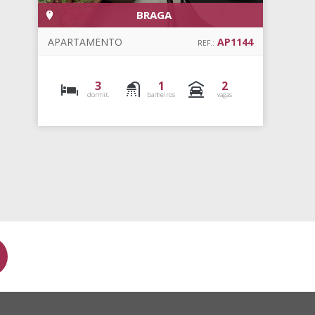
VILA NOVA
APARTAMENTO
AP0726
REF.:
4
1
2
dormit.
banheiros
vagas