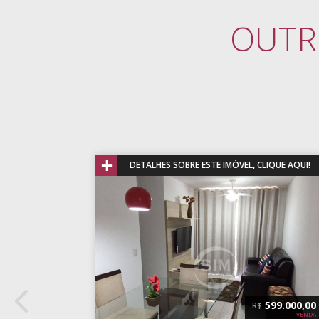
OUTR
+
AQUI!
DETALHES SOBRE ESTE IMÓVEL, CLIQUE AQUI!
00,00
550.000,00
R$
VENDA
VENDA