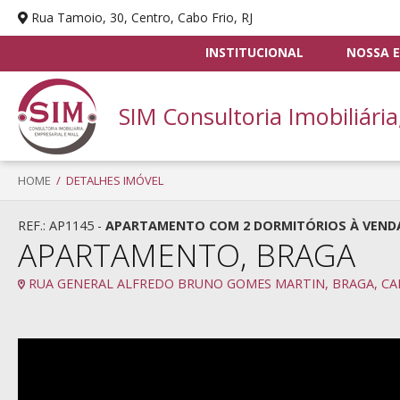
Rua Tamoio, 30, Centro, Cabo Frio, RJ
INSTITUCIONAL
NOSSA E
SIM Consultoria Imobiliária
HOME
/ DETALHES IMÓVEL
REF.: AP1145 -
APARTAMENTO COM 2 DORMITÓRIOS À VENDA, 9
APARTAMENTO, BRAGA
RUA GENERAL ALFREDO BRUNO GOMES MARTIN, BRAGA, CAB