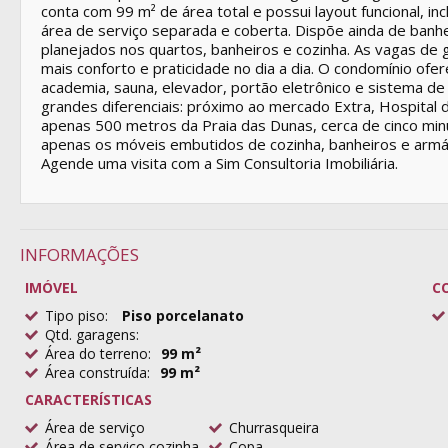
conta com 99 m² de área total e possui layout funcional, in
área de serviço separada e coberta. Dispõe ainda de banhei
planejados nos quartos, banheiros e cozinha. As vagas de 
mais conforto e praticidade no dia a dia. O condomínio ofe
academia, sauna, elevador, portão eletrônico e sistema de
grandes diferenciais: próximo ao mercado Extra, Hospital da
apenas 500 metros da Praia das Dunas, cerca de cinco m
apenas os móveis embutidos de cozinha, banheiros e armá
Agende uma visita com a Sim Consultoria Imobiliária.
INFORMAÇÕES
IMÓVEL
C
Tipo piso:
Piso porcelanato
Qtd. garagens:
Área do terreno:
99 m²
Área construída:
99 m²
CARACTERÍSTICAS
Área de serviço
Churrasqueira
Área de serviço cozinha
Copa