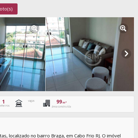
oto(s)
1
99
vagas
m²
anheiros
área construída
, localizado no bairro Braga, em Cabo Frio RJ. O imóvel